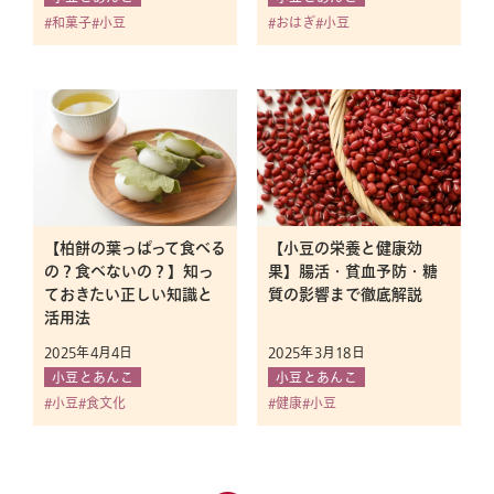
業務用あんこの販売
和菓子
小豆
おはぎ
小豆
お品書き
サザエについて
採用情報
【柏餅の葉っぱって食べる
【小豆の栄養と健康効
の？食べないの？】知っ
果】腸活・貧血予防・糖
ておきたい正しい知識と
質の影響まで徹底解説
活用法
2025年4月4日
2025年3月18日
小豆とあんこ
小豆とあんこ
小豆
食文化
健康
小豆
オンラインショップへ
店舗一覧へ