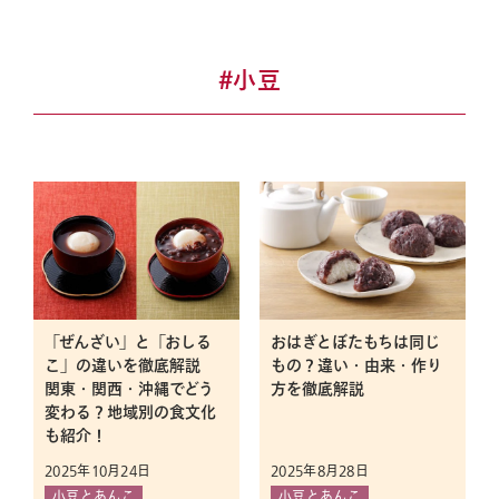
お米とおむすび
おうちで料理
#小豆
北海道を味わう
サザエの豆知識
アレンジレシピ
おせち
おはぎ
おむすび
おやき
お土産
お寿司
お米
お餅
ギフト
ジンギスカン
スープカレー
ダイエット
マナー
健康
十勝
和菓子
季節行事
「ぜんざい」と「おしる
おはぎとぼたもちは同じ
季節食材
小豆
正月
礼法
こ」の違いを徹底解説
もの？違い・由来・作り
食文化
関東・関西・沖縄でどう
方を徹底解説
変わる？地域別の食文化
も紹介！
おはぎ・おむすびへのこだわり
2025年10月24日
2025年8月28日
小豆とあんこ
小豆とあんこ