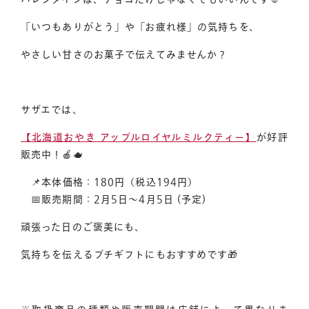
「いつもありがとう」や「お疲れ様」の気持ちを、
やさしい甘さのお菓子で伝えてみませんか？
サザエでは、
【北海道おやき アップルロイヤルミルクティー】
が好評
オンラインショップへ
店舗一覧へ
販売中！🍎🫖
📌
本体
価格
：180円（税込194円）
📅
販売期間：2月5日～4月5日 (予定)
お問い合わせ
頑張った日のご褒美にも、
気持ちを伝えるプチギフトにもおすすめです🎁