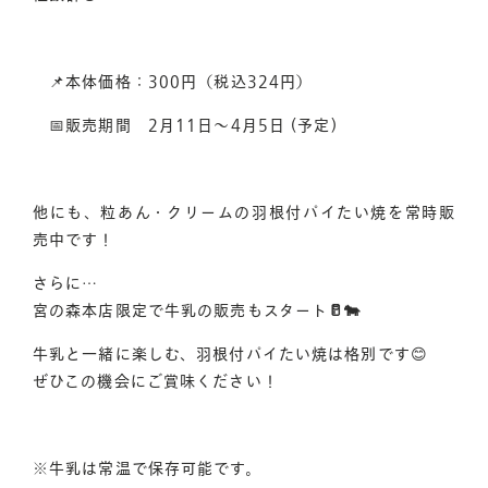
📌
本体価格：300円（税込324円）
📅販売期間 2月11日～4月5日 (予定)
他にも、粒あん・クリームの羽根付パイたい焼を常時販
売中です！
オンラインショップへ
店舗一覧へ
さらに…
宮の森本店限定で牛乳の販売もスタート
🥛🐄
牛乳と一緒に楽しむ、羽根付パイたい焼は格別です😊
お問い合わせ
ぜひこの機会にご賞味ください！
※牛乳は常温で保存可能です。