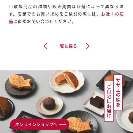
※取扱商品の種類や販売期間は店舗によって異なりま
す。店舗でのお買い求めをご検討の際には、
お近くの店
舗
に直接お問い合わせください。
お知らせ
会社概要
前の記事へ
次の記事へ
一覧に戻る
サザエの味を
ご自宅にお届け
オンラインショップへ