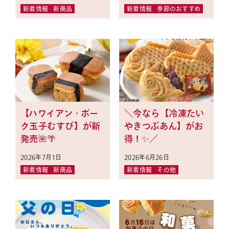
新着情報
新商品
新着情報
季節のおすすめ
おはぎ・おむすびへのこだわり
業務用あんこの販売
お品書き
【ハワイアン・ポー
＼今なら【冷凍たい
ク玉子むすび】が新
やきつぶあん】がお
サザエについて
発売🌺🌴
得！✨／
採用情報
2026年7月1日
2026年6月26日
新着情報
新商品
新着情報
その他