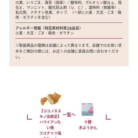
の素、いりごま、海苔（国産）／酸味料、グルタミン酸Ｎａ、塩
化Ｋ、マンニット、酸化防止剤（Ｖ．Ｃ）、調味料（核酸等）、
乳化剤、クチナシ色素、ホップ、（一部に小麦・大豆・ごま・鶏
肉・ゼラチンを含む）
アレルギー情報（特定原材料等28品目）
小麦・大豆・ごま・鶏肉・ゼラチン
※取扱商品の種類は店舗によって異なります。店舗でのお買い求
めをご検討の際には、お近くの店舗に直接お問い合わせくださ
い。
【ココノスス
一覧へ
キノ店限定】
ハワイアンた
十勝
い焼
水ようかん
ココナッツ風