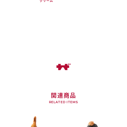
クリーム
おはぎ・おむすびへのこだわり
業務用あんこの販売
お品書き
サザエについて
採用情報
関連商品
RELATED ITEMS