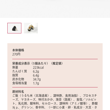
本体価格
270円
栄養成分表示（1個あたり）（推定値）
熱量 223kcal
たんぱく質 6.2g
脂質 6.4g
炭水化物 34.7g
食塩相当量 1.7g
原材料名
ご飯（うるち米（北海道産）、調味酢、食用油脂）、プロセスチ
ーズ、マヨネーズ、味付おかか、海苔（国産）、食塩／ソルビッ
ト、乳化剤、酸味料、セルロース、調味料（アミノ酸等）、酢酸
Ｎａ、グリシン、香辛料、（一部に小麦・卵・乳成分・大豆・さ