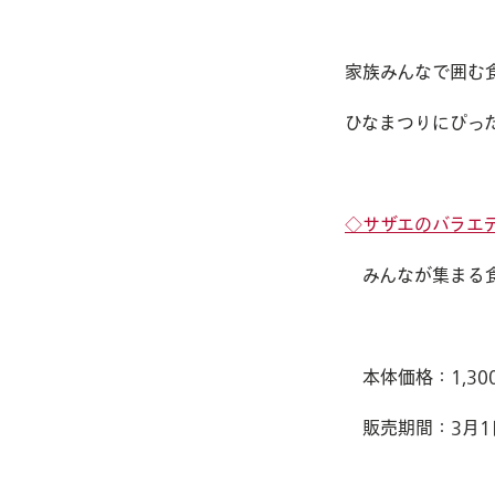
SPECIALTY
家族みんなで囲む
業務用あんこの販売
ひなまつりにぴっ
ANKO SALES
お品書き
◇サザエのバラエ
LINEUP
みんなが集まる
サザエについて
ABOUT
本体価格：1,300
販売期間：3月1
採用情報
RECRUIT