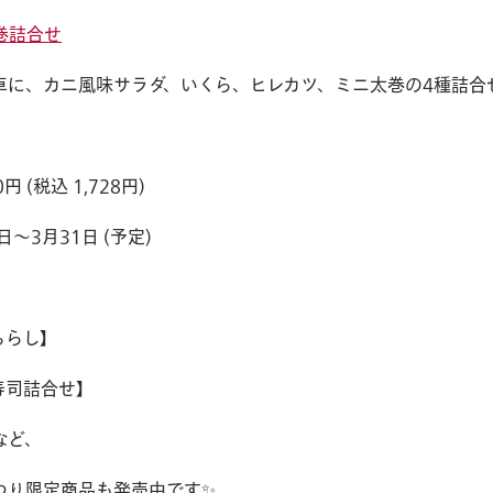
巻詰合せ
卓に、カニ風味サラダ、いくら、ヒレカツ、ミニ太巻の4種詰合
お知らせ
会社概要
 (税込 1,728円)
～3月31日 (予定)
ちらし】
寿司詰合せ】
など、
つり限定商品も発売中です✨