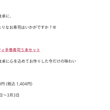
食卓に、
たりなお寿司はいかがですか？🌸
ティ手巻寿司５本セット
食卓に心を込めてお作りした今だけの味わい
オンラインショップへ
円 (税込 1,404円)
お問い
日～3月3日