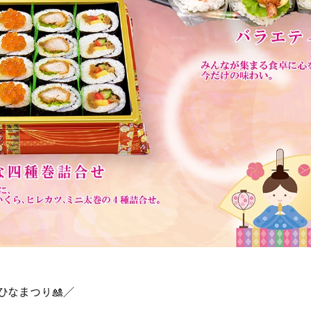
ひなまつり🎎／
り