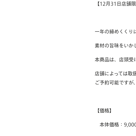
【12月31日店舗
一年の締めくくり
素材の旨味をいか
本商品は、店頭受
おはぎ・おむすびへのこだわ
SPECIALTY
店舗によっては取
ご予約可能ですが
業務用あんこの販売
ANKO SALES
【価格】
本体価格：9,000円
お品書き
LINEUP