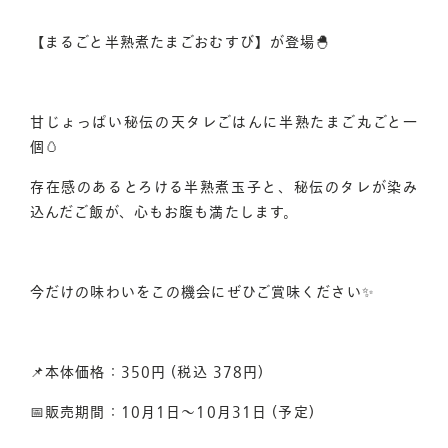
【まるごと半熟煮たまごおむすび】が登場🐣
おはぎ・おむすびへのこだわり
業務用あんこの販売
甘じょっぱい秘伝の天タレごはんに半熟たまご丸ごと一
お品書き
個🥚
サザエについて
存在感のあるとろける半熟煮玉子と、秘伝のタレが染み
込んだご飯が、心もお腹も満たします。
採用情報
今だけの味わいをこの機会にぜひご賞味ください✨
📌
本体価格：350円 (税込 378円)
📅販売期間：10月1日～10月31日 (予定)