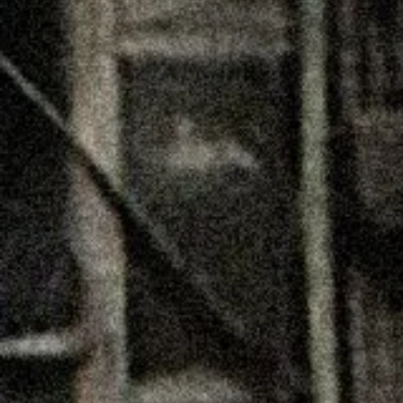
おはぎ・おむすびへのこだわ
SPECIALTY
業務用あんこの販売
ANKO SALES
お品書き
LINEUP