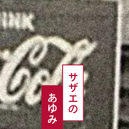
サザエの
あゆみ